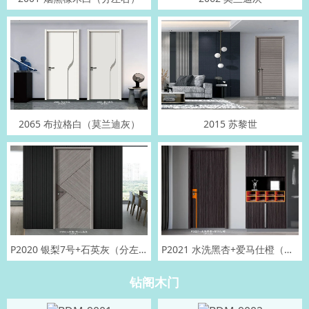
2065 布拉格白（莫兰迪灰）
2015 苏黎世
P2020 银梨7号+石英灰（分左右）
P2021 水洗黑杏+爱马仕橙（分左右）
钻阁木门