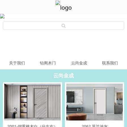
关于我们
钻阁木门
云尚金成
联系我们
云尚金成
2001-烟熏橡木白（分左右）
2062 莫兰迪灰