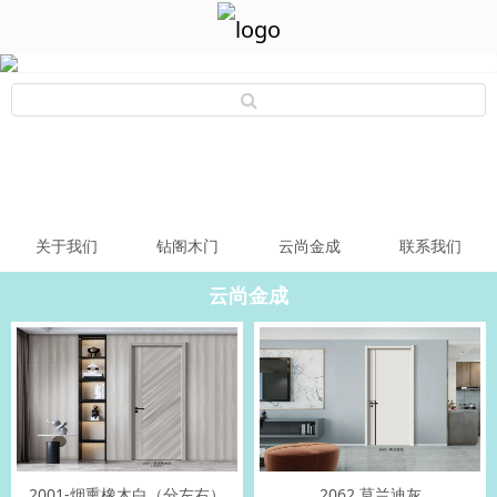
关于我们
钻阁木门
云尚金成
联系我们
云尚金成
2001-烟熏橡木白（分左右）
2062 莫兰迪灰