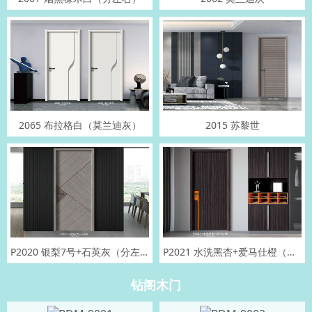
2065 布拉格白（莫兰迪灰）
2015 苏黎世
P2020 银梨7号+石英灰（分左右）
P2021 水洗黑杏+爱马仕橙（分左右）
钻阁木门