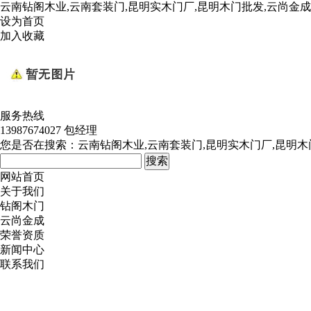
云南钻阁木业,云南套装门,昆明实木门厂,昆明木门批发,云尚金
设为首页
加入收藏
服务热线
13987674027 包经理
您是否在搜索：
云南钻阁木业,云南套装门,昆明实木门厂,昆明木
网站首页
关于我们
钻阁木门
云尚金成
荣誉资质
新闻中心
联系我们