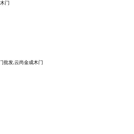
成木门
门批发,云尚金成木门