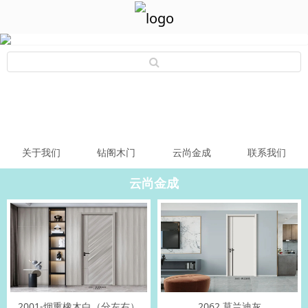
关于我们
钻阁木门
云尚金成
联系我们
云尚金成
2001-烟熏橡木白（分左右）
2062 莫兰迪灰