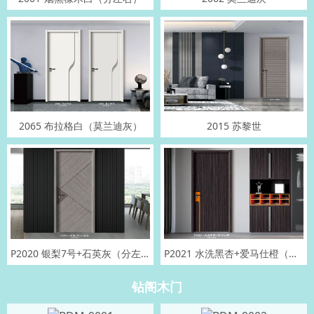
2065 布拉格白（莫兰迪灰）
2015 苏黎世
P2020 银梨7号+石英灰（分左右）
P2021 水洗黑杏+爱马仕橙（分左右）
钻阁木门