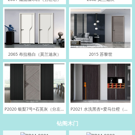
2065 布拉格白（莫兰迪灰）
2015 苏黎世
P2020 银梨7号+石英灰（分左右）
P2021 水洗黑杏+爱马仕橙（分左右）
钻阁木门