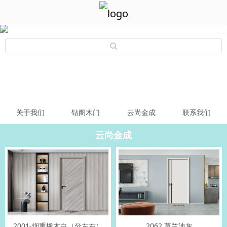
关于我们
钻阁木门
云尚金成
联系我们
云尚金成
2001-烟熏橡木白（分左右）
2062 莫兰迪灰