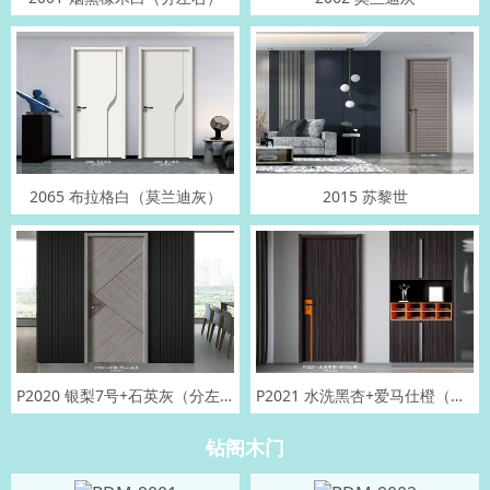
2065 布拉格白（莫兰迪灰）
2015 苏黎世
P2020 银梨7号+石英灰（分左右）
P2021 水洗黑杏+爱马仕橙（分左右）
钻阁木门