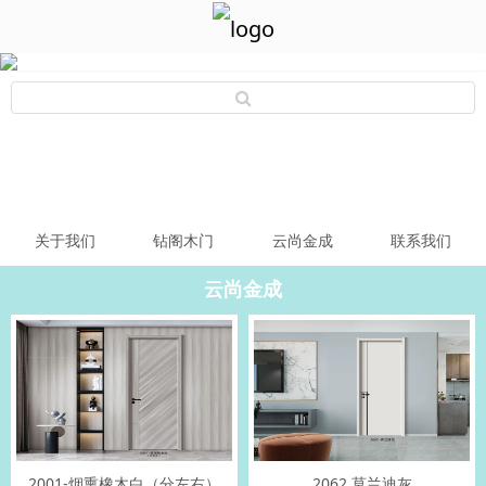
关于我们
钻阁木门
云尚金成
联系我们
云尚金成
2001-烟熏橡木白（分左右）
2062 莫兰迪灰