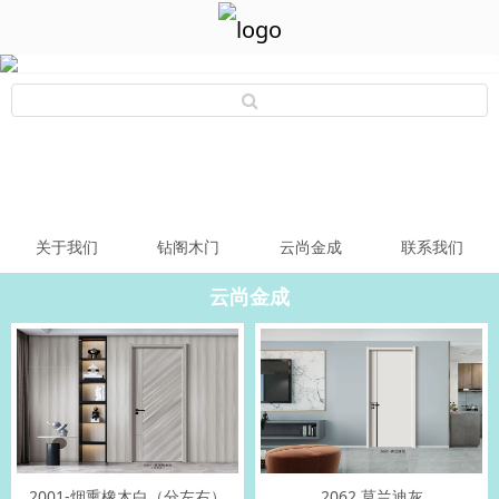
关于我们
钻阁木门
云尚金成
联系我们
云尚金成
2001-烟熏橡木白（分左右）
2062 莫兰迪灰