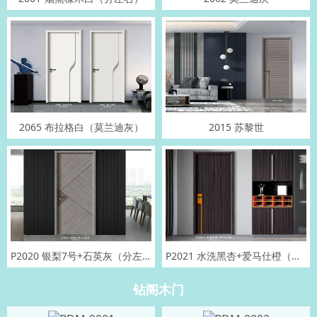
2065 布拉格白（莫兰迪灰）
2015 苏黎世
P2020 银梨7号+石英灰（分左右）
P2021 水洗黑杏+爱马仕橙（分左右）
钻阁木门