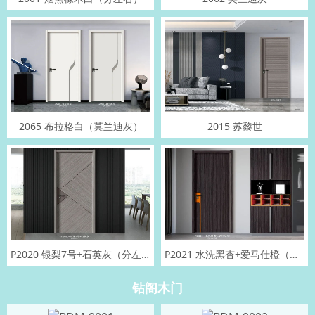
2065 布拉格白（莫兰迪灰）
2015 苏黎世
P2020 银梨7号+石英灰（分左右）
P2021 水洗黑杏+爱马仕橙（分左右）
钻阁木门