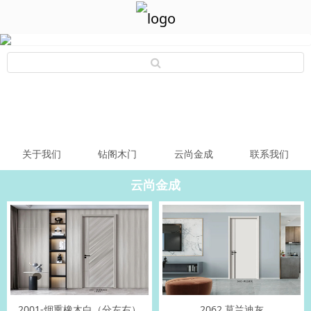
关于我们
钻阁木门
云尚金成
联系我们
云尚金成
2001-烟熏橡木白（分左右）
2062 莫兰迪灰