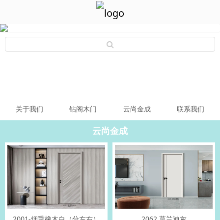
关于我们
钻阁木门
云尚金成
联系我们
云尚金成
2001-烟熏橡木白（分左右）
2062 莫兰迪灰