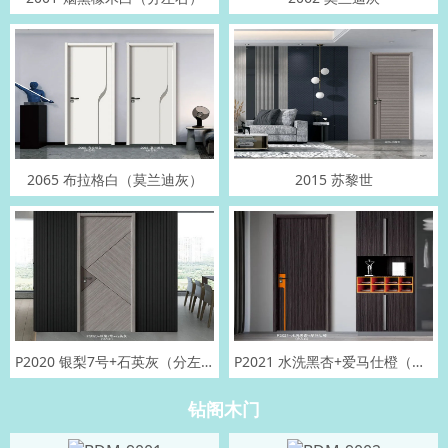
2065 布拉格白（莫兰迪灰）
2015 苏黎世
P2020 银梨7号+石英灰（分左右）
P2021 水洗黑杏+爱马仕橙（分左右）
钻阁木门