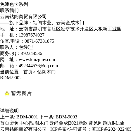
免漆色卡系列
联系我们
云南钻阁商贸有限公司
——旗下品牌：钻阁木业、云尚金成木门
地 址：云南省昆明市官渡区经济技术开发区大板桥工业园
手 机：13987674027
传真/电话：0871-67381875
联系人：包经理
商务QQ：492344536
网 址：www.kmzgmy.com
邮 箱：492344536@qq.com
当前位置：
首页
>
钻阁木门
BDM-9002
详细说明
上一条:
BDM-9001
下一条:
BDM-9003
首页
|
新闻中心
|
钻阁木门
|
云尚金成
|
2021新款
|
常见问题
|
All-Link
云南钻阁商贸有限公司 ICP备案/许可证号：
滇ICP备202402240