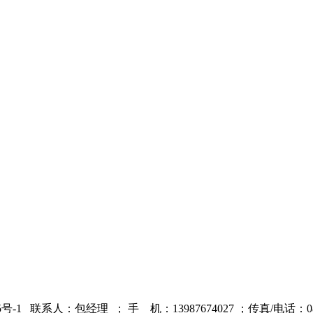
5号-1
联系人：包经理 ；
手 机：13987674027 ；
传真/电话：087