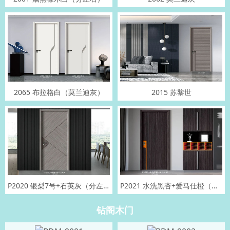
2065 布拉格白（莫兰迪灰）
2015 苏黎世
P2020 银梨7号+石英灰（分左右）
P2021 水洗黑杏+爱马仕橙（分左右）
钻阁木门