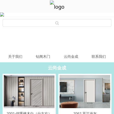
关于我们
钻阁木门
云尚金成
联系我们
云尚金成
2001-烟熏橡木白（分左右）
2062 莫兰迪灰