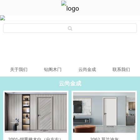
关于我们
钻阁木门
云尚金成
联系我们
云尚金成
2001-烟熏橡木白（分左右）
2062 莫兰迪灰