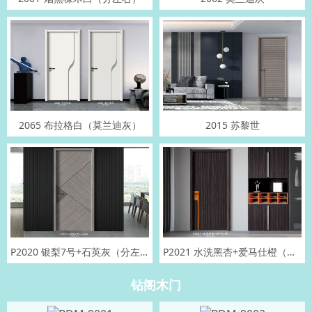
2065 布拉格白（莫兰迪灰）
2015 苏黎世
P2020 银梨7号+石英灰（分左右）
P2021 水洗黑杏+爱马仕橙（分左右）
钻阁木门