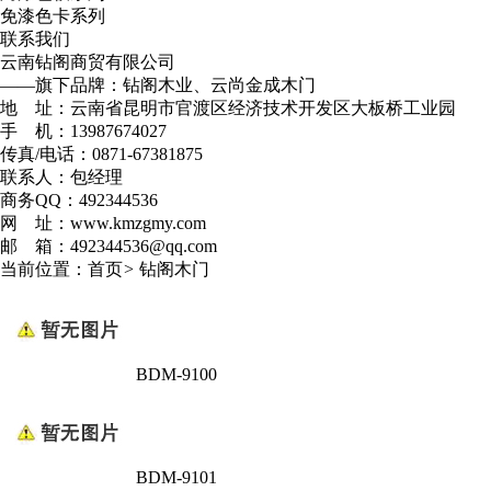
免漆色卡系列
联系我们
云南钻阁商贸有限公司
——旗下品牌：钻阁木业、云尚金成木门
地 址：云南省昆明市官渡区经济技术开发区大板桥工业园
手 机：13987674027
传真/电话：0871-67381875
联系人：包经理
商务QQ：492344536
网 址：www.kmzgmy.com
邮 箱：492344536@qq.com
当前位置：
首页
>
钻阁木门
BDM-9100
BDM-9101