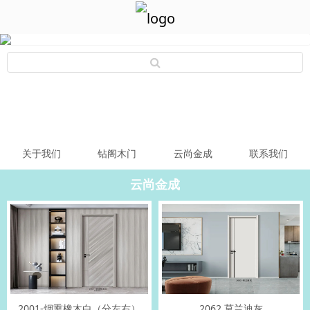
关于我们
钻阁木门
云尚金成
联系我们
云尚金成
2001-烟熏橡木白（分左右）
2062 莫兰迪灰