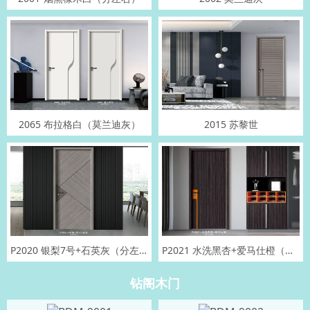
2065 布拉格白（莫兰迪灰）
2015 苏黎世
P2020 银梨7号+石英灰（分左右）
P2021 水洗黑杏+爱马仕橙（分左右）
钻阁木门