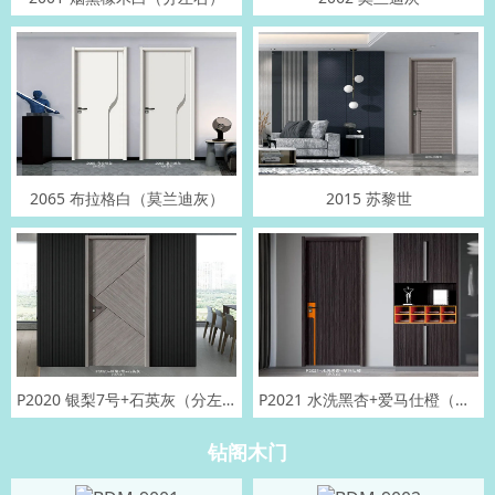
2065 布拉格白（莫兰迪灰）
2015 苏黎世
P2020 银梨7号+石英灰（分左右）
P2021 水洗黑杏+爱马仕橙（分左右）
钻阁木门