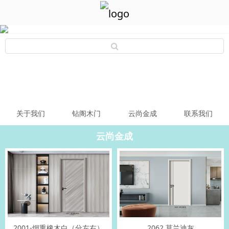
关于我们
钻阁木门
云尚金成
联系我们
云尚金成
2001-烟熏橡木白（分左右）
2062 莫兰迪灰