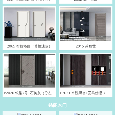
2065 布拉格白（莫兰迪灰）
2015 苏黎世
P2020 银梨7号+石英灰（分左右）
P2021 水洗黑杏+爱马仕橙（分左右）
钻阁木门