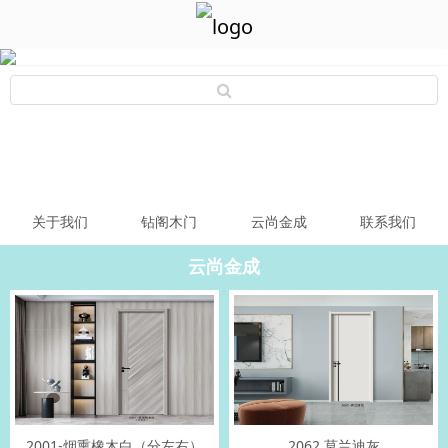
关于我们
钻阁木门
云尚金成
联系我们
云尚金成
2001-烟熏橡木白（分左右）
2062 莫兰迪灰